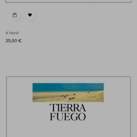

A Nord
Prezzo
35,00 €