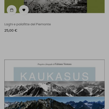

Laghi e palafitte del Piemonte
Prezzo
25,00 €