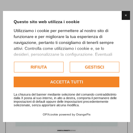
×
Questo sito web utilizza i cookie
Utilizziamo i cookie per permettere al nostro sito di
funzionare e per migliorare la tua esperienza di
navigazione, pertanto ti consigliamo di tenerli sempre
attivi. Controlla come utilizziamo i cookie e, se lo
desideri, personalizzane la configurazione. Eventuali
cookie di profilazione o commerciali verranno utilizzati
esclusivamente previa acquisizione del consenso
RIFIUTA
GESTISCI
dell'utente.
Consulta l'informativa cookie completa.
ACCETTA TUTTI
La chiusura del banner mediante selezione del comando contraddistinto
dalla X posta al suo interno, in alto a destra, comporta il permanere delle
impostazioni di default oppure delle impostazioni precedentemente
selezionate, senza apportare alcuna modifica.
OPXcookie
powered by
OrangePix