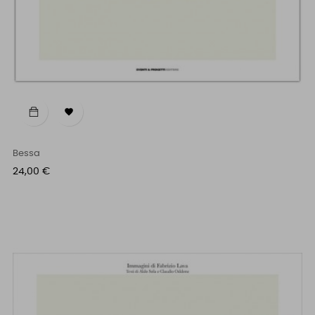

Bessa
Prezzo
24,00 €