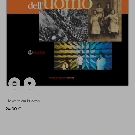

Il lavoro dell’uomo
Prezzo
24,00 €