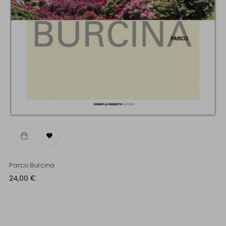

Parco Burcina
Prezzo
24,00 €