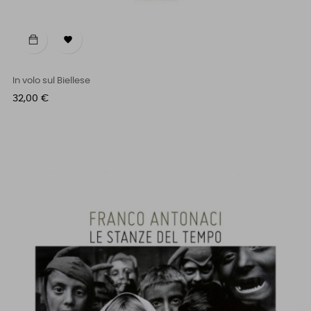

In volo sul Biellese
Prezzo
32,00 €