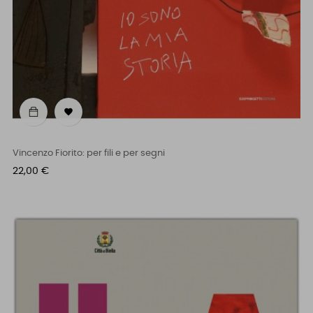

Vincenzo Fiorito: per fili e per segni
Prezzo
22,00 €