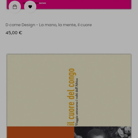

D come Design - La mano, la mente, il cuore
Prezzo
45,00 €