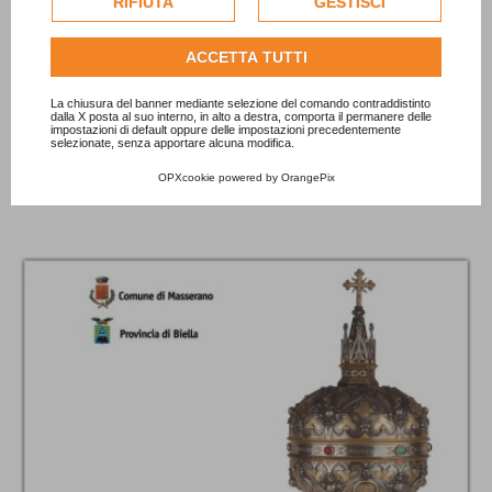
RIFIUTA
GESTISCI
dell'utente.
Consulta l'informativa cookie completa.

ACCETTA TUTTI
La chiusura del banner mediante selezione del comando contraddistinto
dalla X posta al suo interno, in alto a destra, comporta il permanere delle
Tibet. Una porta verso Oriente
impostazioni di default oppure delle impostazioni precedentemente
selezionate, senza apportare alcuna modifica.
Prezzo
24,00 €
OPXcookie
powered by
OrangePix