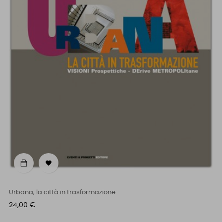

Urbana, la città in trasformazione
Prezzo
24,00 €