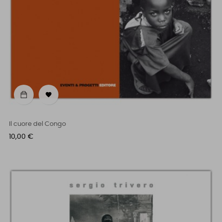

Il cuore del Congo
Prezzo
10,00 €