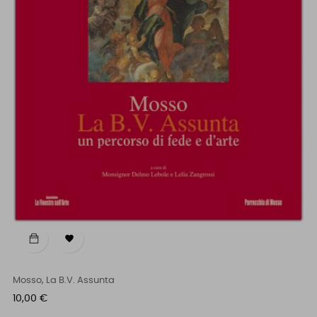

Mosso, La B.V. Assunta
Prezzo
10,00 €