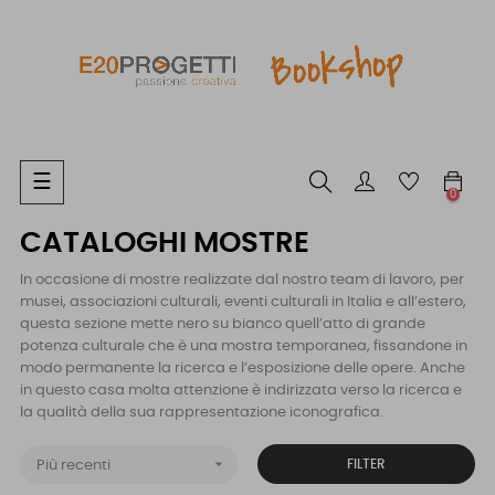
navigazione
☰
0
Toggle
CATALOGHI MOSTRE
In occasione di mostre realizzate dal nostro team di lavoro, per
musei, associazioni culturali, eventi culturali in Italia e all’estero,
questa sezione mette nero su bianco quell’atto di grande
potenza culturale che è una mostra temporanea, fissandone in
modo permanente la ricerca e l’esposizione delle opere. Anche
in questo casa molta attenzione è indirizzata verso la ricerca e
la qualità della sua rappresentazione iconografica.

FILTER
Più recenti