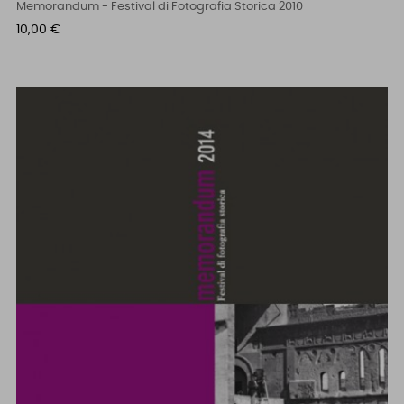
Memorandum - Festival di Fotografia Storica 2010
Prezzo
10,00 €