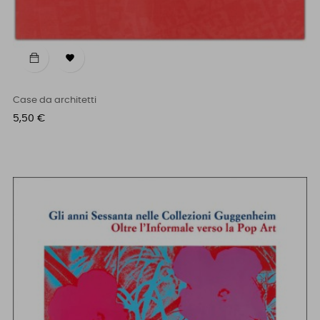

Case da architetti
Prezzo
5,50 €