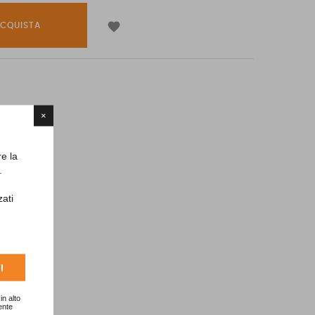

CQUISTA
×
re la
.
zati
I
in alto
ente