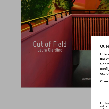
Ques
Utili
tua e
Contr
confi
esclu
Consu
La chiu
a destr
selezio