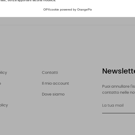
OPXcookie
powered by
OrangePix
Newslett
licy
Contatti
o
Il mio account
Puoi annullare l'
contatto nelle not
Dove siamo
olicy