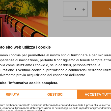
A
to sito web utilizza i cookie
zziamo i cookie per permettere al nostro sito di funzionare e per migliora
sperienza di navigazione, pertanto ti consigliamo di tenerli sempre attivi
olla come utilizziamo i cookie e, se lo desideri, personalizzane la
gurazione. Eventuali cookie di profilazione o commerciali verranno utiliz
sivamente previa acquisizione del consenso dell'utente.
lta l'informativa cookie completa.
RIFIUTA
GESTISCI
ACCETTA TUTT
sura del banner mediante selezione del comando contraddistinto dalla X posta al suo interno, 
a, comporta il permanere delle impostazioni di default oppure delle impostazioni precedentem
nate, senza apportare alcuna modifica.