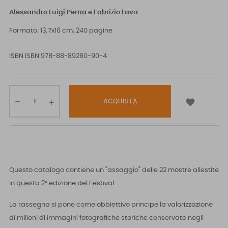
Alessandro Luigi Perna e Fabrizio Lava
Formato: 13,7x16 cm, 240 pagine
ISBN
ISBN 978-88-89280-90-4

ACQUISTA
Questo catalogo contiene un "assaggio" delle 22 mostre allestite
in questa 2° edizione del Festival.
La rassegna si pone come obbiettivo principe la valorizzazione
di milioni di immagini fotografiche storiche conservate negli