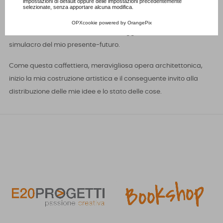
impostazioni di default oppure delle impostazioni precedentemente
selezionate, senza apportare alcuna modifica.
È evidentemente anzi ovvio. Come il caffè offerto, benevolenza
OPXcookie
powered by
OrangePix
partenopea che attende chi ha coraggio nel chiedere, restando
simulacro del mio presente-futuro.
Come questa caffettiera, meravigliosa opera architettonica,
inizio la mia costruzione artistica e il conseguente invito alla
distribuzione delle mie idee e lo stato delle cose.