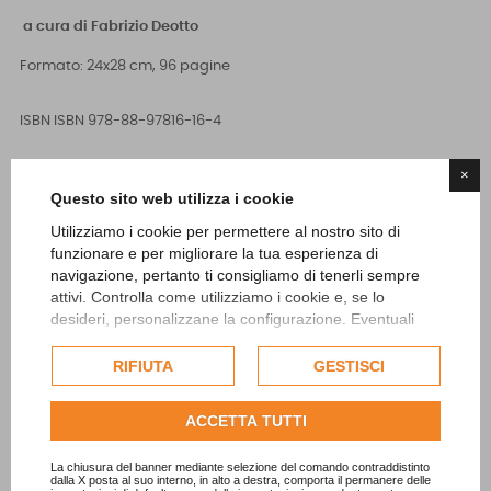
a cura di Fabrizio Deotto
Formato: 24x28 cm, 96 pagine
ISBN
ISBN 978-88-97816-16-4
×
Questo sito web utilizza i cookie

ACQUISTA
Utilizziamo i cookie per permettere al nostro sito di
funzionare e per migliorare la tua esperienza di
navigazione, pertanto ti consigliamo di tenerli sempre
attivi. Controlla come utilizziamo i cookie e, se lo
desideri, personalizzane la configurazione. Eventuali
cookie di profilazione o commerciali verranno utilizzati
esclusivamente previa acquisizione del consenso
RIFIUTA
GESTISCI
Stamane ho trovato una caffettiera napoletana,
dell'utente.
era appoggiata a terra così con nonchalance,
Consulta l'informativa cookie completa.
ACCETTA TUTTI
impettita elegante nei suoi doppi manici in bachelite, sembrava
La chiusura del banner mediante selezione del comando contraddistinto
dalla X posta al suo interno, in alto a destra, comporta il permanere delle
aspettasse me.