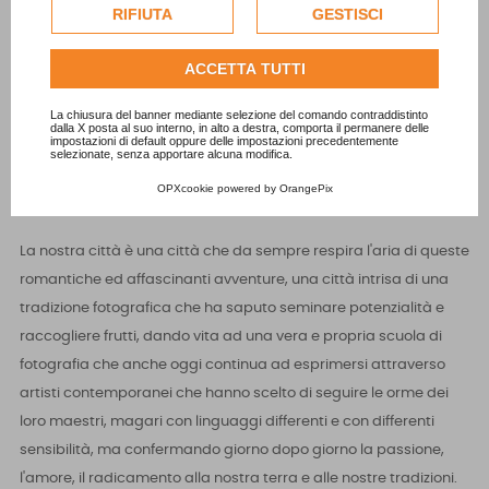
esclusivamente previa acquisizione del consenso
RIFIUTA
GESTISCI
montagne.
dell'utente.
Qui, sotto la cima nebbiosa del Mucrone, sui rocciosi sentieri del
Consulta l'informativa cookie completa.
ACCETTA TUTTI
Mars, tra le valli boscose che portano al Rosso o al Mombarone,
La chiusura del banner mediante selezione del comando contraddistinto
maturarono talenti come quelli di Vittorio Sella o di Mario
dalla X posta al suo interno, in alto a destra, comporta il permanere delle
impostazioni di default oppure delle impostazioni precedentemente
Piacenza, uomini che raccontarono al mondo intero la loro
selezionate, senza apportare alcuna modifica.
passione per il cielo e la pietra attraverso un obbiettivo. Pionieri
OPXcookie
powered by
OrangePix
dell'arte dello scatto e pionieri tra le vette di tutto il mondo.
La nostra città è una città che da sempre respira l'aria di queste
romantiche ed affascinanti avventure, una città intrisa di una
tradizione fotografica che ha saputo seminare potenzialità e
raccogliere frutti, dando vita ad una vera e propria scuola di
fotografia che anche oggi continua ad esprimersi attraverso
artisti contemporanei che hanno scelto di seguire le orme dei
loro maestri, magari con linguaggi differenti e con differenti
sensibilità, ma confermando giorno dopo giorno la passione,
l'amore, il radicamento alla nostra terra e alle nostre tradizioni.