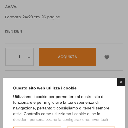
AA.VV.
Formato: 24x28 cm, 96 pagine
ISBN
ISBN

ACQUISTA
×
Questo sito web utilizza i cookie
Nell'Anno Internazionale delle Montagne, il tema portante di
Utilizziamo i cookie per permettere al nostro sito di
funzionare e per migliorare la tua esperienza di
Photografica è decisamente scontato. Non certo a causa di un
navigazione, pertanto ti consigliamo di tenerli sempre
banale appiattimento sugli argomenti che stanno alla base
attivi. Controlla come utilizziamo i cookie e, se lo
dell'iniziativa promozionale delle Alpi e delle città alpine, ma in
desideri, personalizzane la configurazione. Eventuali
cookie di profilazione o commerciali verranno utilizzati
virtù di un legame storico e culturale tra Biella, la fotografia e le