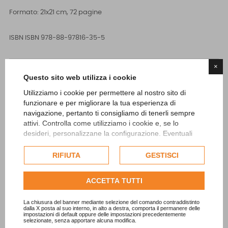
Formato: 21x21 cm, 72 pagine
ISBN
ISBN 978-88-97816-35-5
×
Questo sito web utilizza i cookie

ACQUISTA
Utilizziamo i cookie per permettere al nostro sito di
funzionare e per migliorare la tua esperienza di
navigazione, pertanto ti consigliamo di tenerli sempre
attivi. Controlla come utilizziamo i cookie e, se lo
desideri, personalizzane la configurazione. Eventuali
cookie di profilazione o commerciali verranno utilizzati
“Una fede incrollabile nell’arte che, per lui, è prima di tutto “bene
esclusivamente previa acquisizione del consenso
RIFIUTA
GESTISCI
dell'utente.
comune, sociale e pubblico” e che non deve omologarsi per
compiacere il mercato. Michael Rotondi (nato nel 1977) è un
Consulta l'informativa cookie completa.
ACCETTA TUTTI
artista ( e insegnante) tutto di un pezzo, la cui ricerca artistica
La chiusura del banner mediante selezione del comando contraddistinto
ruota attorno a tre temi fondamentali: memoria collettiva,
dalla X posta al suo interno, in alto a destra, comporta il permanere delle
impostazioni di default oppure delle impostazioni precedentemente
amore e memoria personale, che sviluppa con un linguaggio
selezionate, senza apportare alcuna modifica.