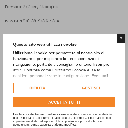
Formato: 21x21 cm, 48 pagine
ISBN
ISBN 978-88-97816-58-4
×
Questo sito web utilizza i cookie

ACQUISTA
Utilizziamo i cookie per permettere al nostro sito di
funzionare e per migliorare la tua esperienza di
navigazione, pertanto ti consigliamo di tenerli sempre
attivi. Controlla come utilizziamo i cookie e, se lo
desideri, personalizzane la configurazione. Eventuali
cookie di profilazione o commerciali verranno utilizzati
Questo testo intende far conoscere Viverone e il suo paesaggio
esclusivamente previa acquisizione del consenso
RIFIUTA
GESTISCI
dell'utente.
ad un pubblico vasto ed eterogeneo.
Consulta l'informativa cookie completa.
ACCETTA TUTTI
Filo conduttore dell’intera esposizione è la storia attraverso
quattro nodi fondamentali: la nascita dell’anfiteatro morenico e
La chiusura del banner mediante selezione del comando contraddistinto
dalla X posta al suo interno, in alto a destra, comporta il permanere delle
la formazione del paesaggio matrice; l’Età del Bronzo e la civiltà
impostazioni di default oppure delle impostazioni precedentemente
selezionate, senza apportare alcuna modifica.
delle palafitte; il Medioevo e la costituzione della comunità