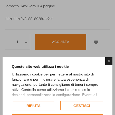
Formato: 24x28 cm, 104 pagine
ISBN
ISBN 978-88-89280-72-0

ACQUISTA
×
Questo sito web utilizza i cookie
Utilizziamo i cookie per permettere al nostro sito di
Questo libro è un viaggio. È la restituzione di un’esplorazione non
funzionare e per migliorare la tua esperienza di
pianificata, fatta di tentativi, di piccoli passi, dove il piacere
navigazione, pertanto ti consigliamo di tenerli sempre
attivi. Controlla come utilizziamo i cookie e, se lo
della scoperta ha gradualmente prevalso sulla certezza della
desideri, personalizzane la configurazione. Eventuali
meta. Una navigazione a vista tra luoghi marginali, guidata da
cookie di profilazione o commerciali verranno utilizzati
persone che hanno costruito e mantenuto con quei luoghi un
esclusivamente previa acquisizione del consenso
RIFIUTA
GESTISCI
dell'utente.
legame profondo.