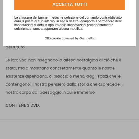
Consulta l'informativa cookie completa.
ACCETTA TUTTI
Le figure degli ultimi abitanti, la loro naturale diversità così
normale da apparire oggi rivoluzionaria, sono così diventate le
La chiusura del banner mediante selezione del comando contraddistinto
dalla X posta al suo interno, in alto a destra, comporta il permanere delle
fonti d’ispirazione di un progetto che restituisce al sapere
impostazioni di default oppure delle impostazioni precedentemente
selezionate, senza apportare alcuna modifica.
comune - a lungo considerato inutile e superato dalle logiche
OPXcookie
powered by
OrangePix
specializzate dello sviluppo - un ruolo centrale nella costruzione
del futuro.
Le loro voci non insegnano la difesa nostalgica di ciò che è
stato, ma dimostrano concretamente quanto le nostre
esistenze dipendano, ci piaccia o meno, dagli spazi che le
contengono, il nostro pensiero dalla storia che ci precede, il
nostro corpo dal paesaggio in cui è immerso.
CONTIENE 3 DVD.