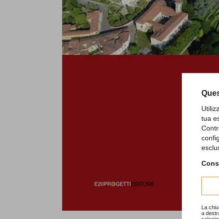
Ques
Utili
tua e
Contr
confi
esclu
Consu
La chiu
a destr
selezio