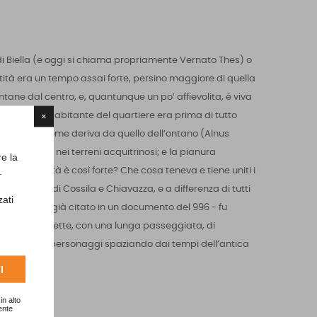
i di Biella (e oggi si chiama propriamente Vernato Thes) o
tità era un tempo assai forte, persino maggiore di quella
tane dal centro, e, quantunque un po’ affievolita, è viva
×
ennio fa un abitante del quartiere era prima di tutto
iellese. Il nome deriva da quello dell’ontano (Alnus
lbero diffuso nei terreni acquitrinosi; e la pianura
re la
.
sta identità è così forte? Che cosa teneva e tiene uniti i
ria: al pari di Cossila e Chiavazza, e a differenza di tutti
zati
lla, il Vernato – già citato in un documento del 996 - fu
a ci permette, con una lunga passeggiata, di
tà, storie e personaggi spaziando dai tempi dell’antica
I
in alto
ente