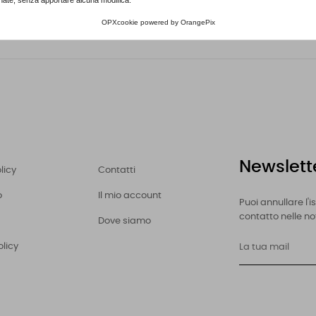
OPXcookie
powered by
OrangePix
Newslett
licy
Contatti
o
Il mio account
Puoi annullare l'
contatto nelle not
Dove siamo
olicy