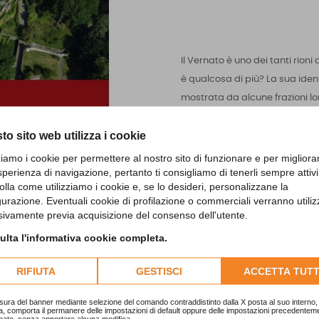
Il Vernato è uno dei tanti rion
è qualcosa di più? La sua iden
mostrata da alcune frazioni lon
ancor oggi. Fino a qualche dec
to sito web utilizza i cookie
vernatese e in secondo luogo b
glutinosa), in dialetto verna, a
zziamo i cookie per permettere al nostro sito di funzionare e per migliora
sperienza di navigazione, pertanto ti consigliamo di tenerli sempre attivi
vernatese lo era. Ma perché que
olla come utilizziamo i cookie e, se lo desideri, personalizzane la
Vernatesi? In primo luogo la sto
gurazione. Eventuali cookie di profilazione o commerciali verranno utiliz
gli altri rioni e frazioni di Bie
sivamente previa acquisizione del consenso dell'utente.
comune autonomo. Questa guid
lta l'informativa cookie completa.
scoprirne monumenti e curiosi
Roma ai giorni nostri.
RIFIUTA
GESTISCI
ACCETTA TUTT
sura del banner mediante selezione del comando contraddistinto dalla X posta al suo interno, 
a, comporta il permanere delle impostazioni di default oppure delle impostazioni precedentem
nate, senza apportare alcuna modifica.