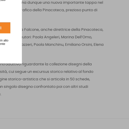
e, il volume segna dunque una nuova importante tappa nel
ne del fondo grafico della Pinacoteca, prezioso punto di
I
ato da Carla Falcone, anche direttrice della Pinacoteca,
a di diversi autori: Paola Angeleri, Marina Dell’Omo,
in alto
ente
allo, Giulia Lazzeri, Paola Manchinu, Emiliano Orsini, Elena
ntroduttivo riguardante la collezione disegni della
tà, cui segue un excursus storico relativo al fondo
agine storico-artistica che si articola in 50 schede,
n singolo disegno confrontato poi con altri studi
.