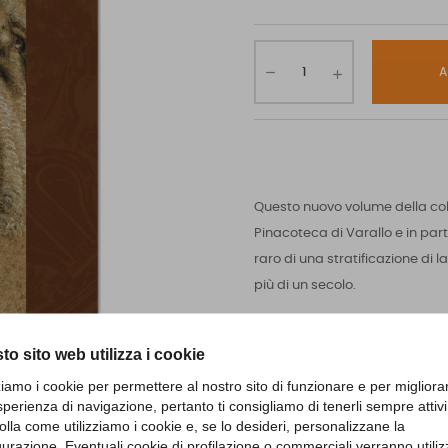
A
Questo nuovo volume della coll
Pinacoteca di Varallo e in parti
raro di una stratificazione di 
più di un secolo.
Difficile racchiudere in un solo
to sito web utilizza i cookie
selezionare 50 pezzi, affidando
snodarsi dei secoli, le personal
zziamo i cookie per permettere al nostro sito di funzionare e per migliora
sperienza di navigazione, pertanto ti consigliamo di tenerli sempre attivi
citarne alcune, Gaudenzio Ferr
olla come utilizziamo i cookie e, se lo desideri, personalizzane la
che hanno scritto le pagine iniz
gurazione. Eventuali cookie di profilazione o commerciali verranno utiliz