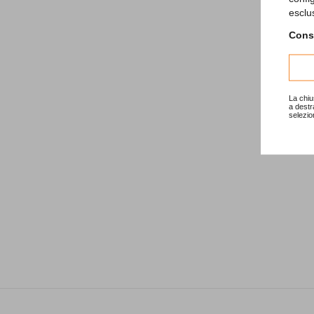
esclu
Consu
La chiu
a destr
selezio