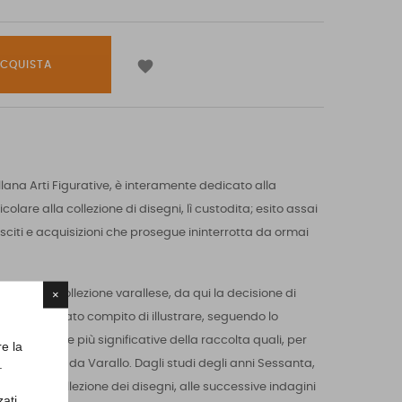

CQUISTA
ana Arti Figurative, è interamente dedicato alla
colare alla collezione di disegni, lì custodita; esito assai
lasciti e acquisizioni che prosegue ininterrotta da ormai
×
 volume la collezione varallese, da qui la decisione di
 loro il delicato compito di illustrare, seguendo lo
ità artistiche più significative della raccolta quali, per
re la
.
ari e Tanzio da Varallo. Dagli studi degli anni Sessanta,
iali sulla collezione dei disegni, alle successive indagini
zati