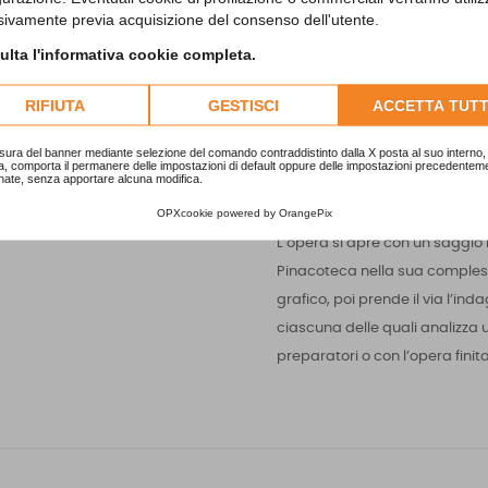
qui per la prima volta riunit
sivamente previa acquisizione del consenso dell'utente.
difficile percorso di definizio
lta l'informativa cookie completa.
partenza e non certo di arrivo.
RIFIUTA
GESTISCI
ACCETTA TUTT
Un ampio lavoro di ricerca cur
che raccoglie gli studi sul tem
sura del banner mediante selezione del comando contraddistinto dalla X posta al suo interno, 
a, comporta il permanere delle impostazioni di default oppure delle impostazioni precedentem
Filippo Maria Ferro, Elena Grup
nate, senza apportare alcuna modifica.
Rame e Jacopo Stoppa.
OPXcookie
powered by
OrangePix
L’opera si apre con un saggio i
Pinacoteca nella sua complessi
grafico, poi prende il via l’ind
ciascuna delle quali analizza u
preparatori o con l’opera finita