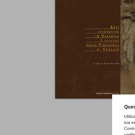
Ques
Utili
tua e
Contr
confi