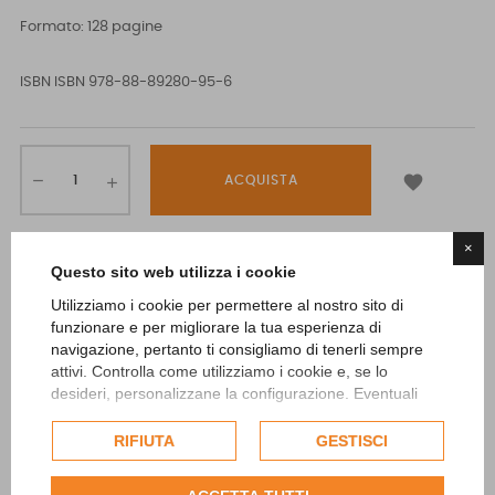
Formato: 128 pagine
ISBN
ISBN 978-88-89280-95-6

ACQUISTA
×
Questo sito web utilizza i cookie
Utilizziamo i cookie per permettere al nostro sito di
funzionare e per migliorare la tua esperienza di
La Natura (ambientale e corporea, da proteggere e ripensare,
navigazione, pertanto ti consigliamo di tenerli sempre
bene comune, instabile e difficile da condividere) è l’oggetto
attivi. Controlla come utilizziamo i cookie e, se lo
degli interventi e delle riflessioni dell’Art Program 2011 del PAV.
desideri, personalizzane la configurazione. Eventuali
cookie di profilazione o commerciali verranno utilizzati
L’incertezza e la precarietà del rapporto uomo-natura da
esclusivamente previa acquisizione del consenso
RIFIUTA
GESTISCI
ritrovare nella relazione diretta con l’ambiente, così come
dell'utente.
rispetto alla propria immagine di uomo, tracciano attraverso le
Consulta l'informativa cookie completa.